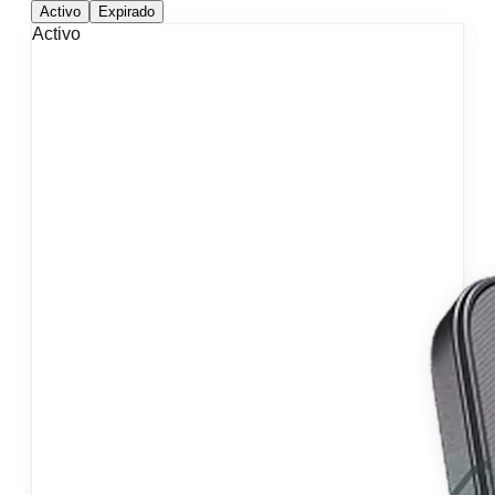
Activo
Expirado
Activo